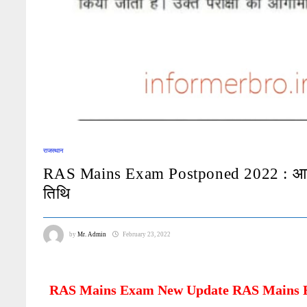
राजस्थान
RAS Mains Exam Postponed 2022 : आर.ए.एस 
तिथि
by
Mr. Admin
February 23, 2022
RAS Mains Exam New Update RAS Mains Exam 