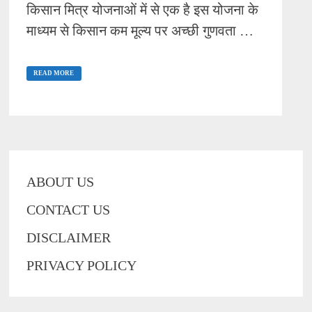
किसान मित्र योजनाओं में से एक है इस योजना के
माध्यम से किसान कम मूल्य पर अच्छी गुणवता …
BIHAR
BEEJ
READ MORE
ANUDAN
YOJANA
-2021|
बिहार
बीज
अनुदान
योजना
आवेदन
प्रक्रिया
|
ABOUT US
HOW
TO
APPLY
CONTACT US
IN
BBAY
SCHEME
DISCLAIMER
PRIVACY POLICY