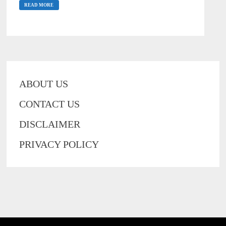
CLASSES
READ MORE
RAISINGHNAGAR
DETAILS
:
जय
माँ
सरस्वती
क्लासेज
IBPS,
RRB,SBI,RBI
की
ABOUT US
तैयारी
का
बेहतर
CONTACT US
विकल्प
DISCLAIMER
PRIVACY POLICY