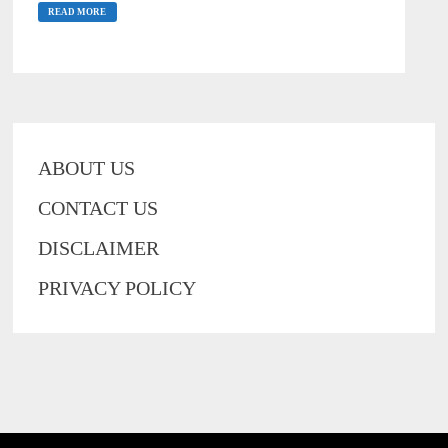
आवेदन
READ MORE
}
बिहार
स्टूडेंट्स
क्रेडिट
कार्ड
योजना
2021:
BIHAR
STUDENTS
CREDIT
ABOUT US
CARD
YOJANA
APPLY
CONTACT US
ONLINE
DISCLAIMER
PRIVACY POLICY