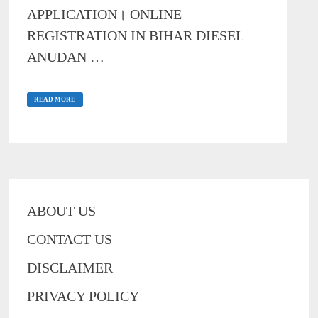
APPLICATION। ONLINE
REGISTRATION IN BIHAR DIESEL
ANUDAN …
{रजिस्ट्रेशन}
बिहार
READ MORE
डीजल
अनुदान
योजना
2021:
आवेदन
प्रक्रिया,एप्लीकेशन
फॉर्म
|
BIHAR
DIESEL
ABOUT US
ANUDAN
YOJANA|
HOW
CONTACT US
TO
APPLY
IN
DISCLAIMER
BIHAR
DIESEL
ANUDAN
PRIVACY POLICY
SCHEME